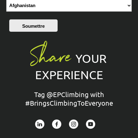
Soumettre
Share
YOUR
EXPERIENCE
Tag @EPClimbing with
#BringsClimbingToEveryone