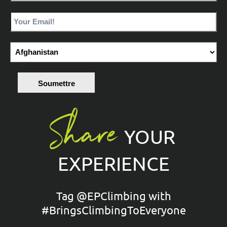
Soumettre
Share
YOUR
EXPERIENCE
Tag @EPClimbing with
#BringsClimbingToEveryone