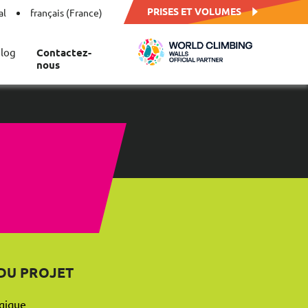
PRISES ET VOLUMES
al
français (France)
log
Contactez-
nous
 DU PROJET
lgique