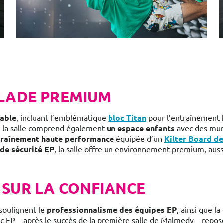
ALADE PREMIUM
pable
, incluant l’emblématique
bloc Titan
pour l’entraînement 
x, la salle comprend également
un espace enfants
avec des mur
traînement haute performance
équipée d’un
Kilter Board d
 de sécurité EP
, la salle offre un environnement premium, auss
 SUR LA CONFIANCE
soulignent le
professionnalisme des équipes EP
, ainsi que la
avec EP—après le succès de la première salle de Malmedy—repos