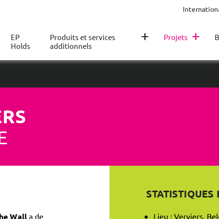
Internation
+
+
EP
Produits et services
Projets
B
Holds
additionnels
ERS
E
STATISTIQUES
he Wall
a de
Lieu : Verviers, Be