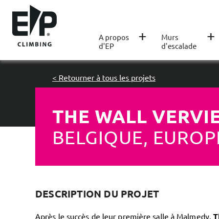
+
+
A propos
Murs
d'EP
d'escalade
< Retourner à tous les projets
THE WALL VERVI
BELGIQUE, EUROP
DESCRIPTION DU PROJET
Après le succès de leur première salle à Malmedy,
T