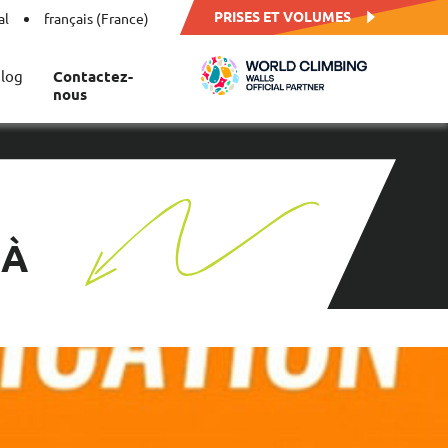
PRISES ET VOLUMES
al
français (France)
log
Contactez-
nous
 À