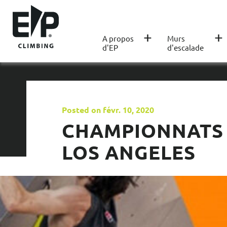
+
+
A propos
Murs
d'EP
d'escalade
Posted on févr. 10, 2020
CHAMPIONNATS 
LOS ANGELES