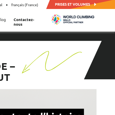
PRISES ET VOLUMES
al
français (France)
log
Contactez-
nous
E –
UT