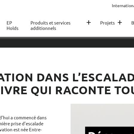
Internation
+
+
EP
Produits et services
Projets
B
Holds
additionnels
ATION DANS L’ESCALAD
IVRE QUI RACONTE TO
urd’hui a commencé dans
mière prise d’escalade
vation est née Entre-