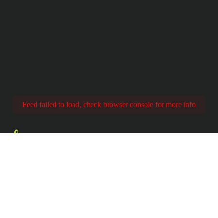
Feed failed to load, check browser console for more info
Share
YOUR EXPERIENC
 @EPClimbing with #BringsClimbingToEver