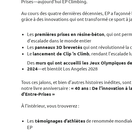
Prises—aujourd’hui EP Climbing.
Au cours des quatre dernières décennies, EP a façonné l
grâce à des innovations qui ont transformé ce sport à j
Les
premières prises en résine-béton
, qui ont perm
d’escalade dans le monde entier
Les
panneaux 3D brevetés
qui ont révolutionné la
Le
lancement de Clip ’n Climb
, rendant l’escalade l
Des
murs qui ont accueilli les Jeux Olympiques d
2024
—et bientôt Los Angeles 2028
Tous ces jalons, et bien d’autres histoires inédites, son
notre livre anniversaire :
« 40 ans : De l’innovation à l
d’Entre-Prises »
À l’intérieur, vous trouverez :
Les
témoignages d’athlètes
de renommée mondiale 
EP