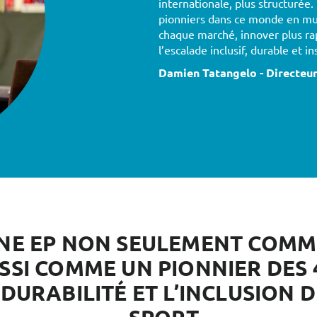
internationale, plus structurée.
pionniers dans ce monde en mut
chaque marché, innover plus ra
l’escalade inclusif, durable et i
Damien Tatangelo - Directeur
NNE EP NON SEULEMENT COMM
USSI COMME UN PIONNIER DE
 DURABILITÉ ET L’INCLUSION 