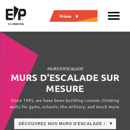
Prises
MURS D'ESCALADE
MURS D'ESCALADE SUR
MESURE
40 years of innovation in climbing – Discover the book
An IFSC-approved manufacturer for grips, macros and
that tells the whole story
volumes.
Our specialist maintenance team can take care of your
Since 1985, we have been building custom climbing
Over the past four decades, EP has shaped the history
walls for gyms, schools, the military, and much more.
annual maintenance.
of climbing through innovations that have transformed
the sport forever.
DÉCOUVREZ NOS MURS D'ESCALADE !