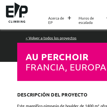
+
Acerca de
Muros de
EP
escalada
< Volver a todos los proyectos
AU PERCHOIR
FRANCIA, EUROPA
DESCRIPCIÓN DEL PROYECTO
Este magnífico gimnasio de boulder de 1400 m² ofr