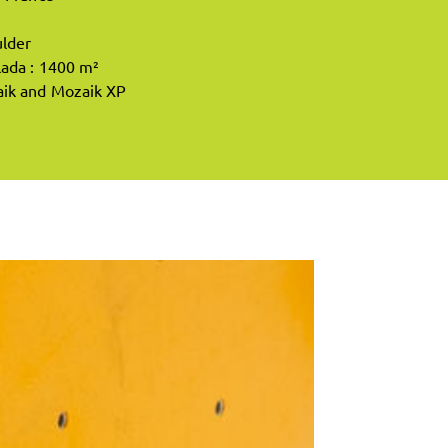
ulder
lada : 1400 m²
aik and Mozaik XP