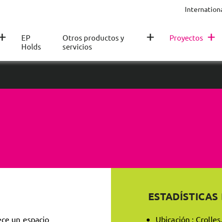
Internation
+
+
+
EP
Otros productos y
Proyectos
Holds
servicios
ESTADÍSTICAS
ece un espacio
Ubicación : Crolles