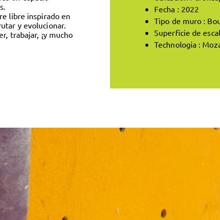
s.
Fecha : 2022
e libre inspirado en
Tipo de muro : Bo
utar y evolucionar.
Superficie de esca
r, trabajar, ¡y mucho
Technologia : Moz