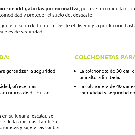
no son obligatorias por normativa
, pero se recomiendan co
comodidad y proteger el suelo del desgaste.
gún el diseño de tu muro. Desde el diseño y la producción hasta
 suelos de seguridad.
DA:
COLCHONETAS PARA
ra garantizar la seguridad
La colchoneta de
30 cm
es
una altura limitada.
sidad, ofrece más
La colchoneta de
40 cm
es
ra muros de dificultad
comodidad y seguridad en 
n su lugar al escalar, se
ase de las mismas. También
chonetas y sujetarlas contra