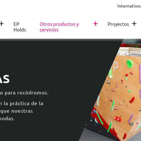
Internation
+
+
+
EP
Otros productos y
Proyectos
Holds
servicios
AS
lo para rocódromos.
 la práctica de la
 que nuestras
modas.