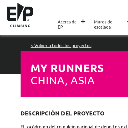
+
Acerca de
Muros de
EP
escalada
< Volver a todos los proyectos
MY RUNNERS
CHINA, ASIA
DESCRIPCIÓN DEL PROYECTO
El rocódromo del complejo nacional de deportes ex