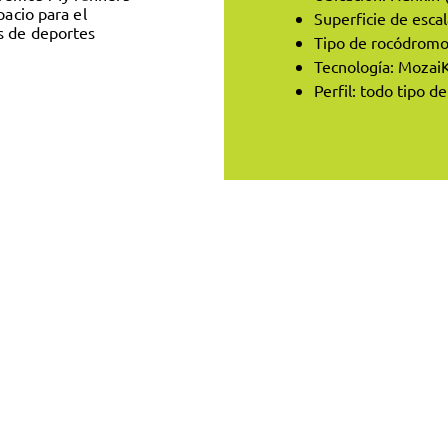
pacio para el
Superficie de esca
s de deportes
Tipo de rocódromo:
Tecnología: Mozai
Perfil: todo tipo d