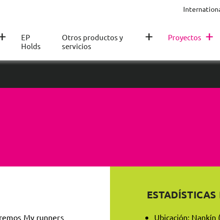
Internation
+
+
+
EP
Otros productos y
Proyectos
Holds
servicios
ESTADÍSTICAS
tremos My runners
Ubicación: Nankín 