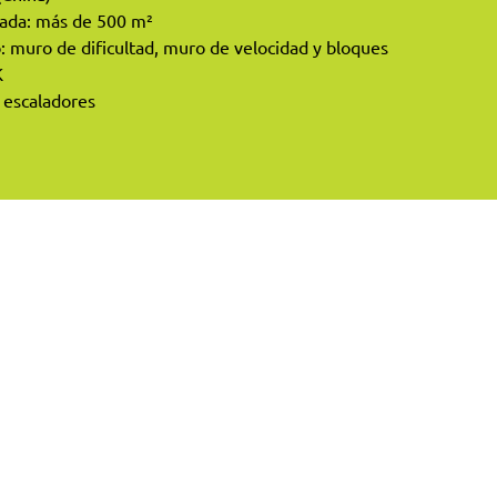
lada: más de 500 m²
 muro de dificultad, muro de velocidad y bloques
K
e escaladores