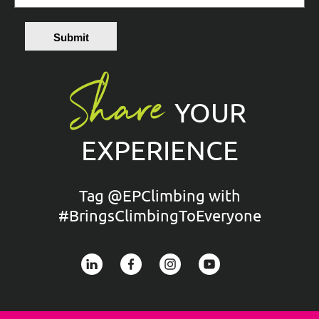
Submit
Share
YOUR
EXPERIENCE
Tag @EPClimbing with
#BringsClimbingToEveryone