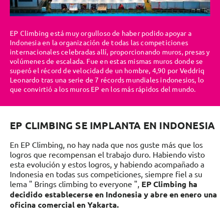
EP Climbing está muy orgulloso de haber podido apoyar a
Indonesia en la organización de todas las competiciones
internacionales celebradas allí, proporcionando muros, presas y
volúmenes de escalada. Fue en estas mismas muros donde se
superó el récord de velocidad de un hombre, 4,90 por Veddriq
Leonardo tras una serie de 7 récords mundiales indonesios, lo
que convirtió a los muros EP en los más rápidos del mundo.
EP CLIMBING SE IMPLANTA EN INDONESIA
En EP Climbing, no hay nada que nos guste más que los
logros que recompensan el trabajo duro. Habiendo visto
esta evolución y estos logros, y habiendo acompañado a
Indonesia en todas sus competiciones, siempre fiel a su
lema " Brings climbing to everyone ",
EP Climbing ha
decidido establecerse en Indonesia y abre en enero una
oficina comercial en Yakarta.