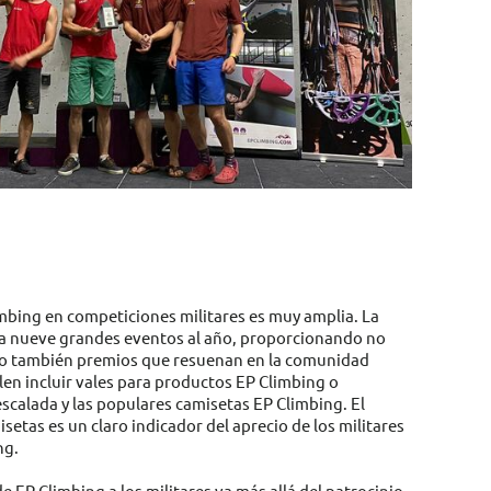
imbing en competiciones militares es muy amplia. La
a nueve grandes eventos al año, proporcionando no
ino también premios que resuenan en la comunidad
len incluir vales para productos EP Climbing o
scalada y las populares camisetas EP Climbing. El
etas es un claro indicador del aprecio de los militares
ng.
 EP Climbing a los militares va más allá del patrocinio