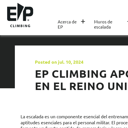
+
Acerca de
Muros de
EP
escalada
Posted on jul. 10, 2024
EP CLIMBING AP
EN EL REINO UN
La escalada es un componente esencial del entrenami
aptitudes esenciales para el personal militar. El pro