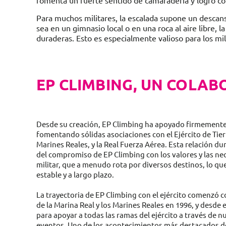
fomenta un fuerte sentido de camaradería y logro col
Para muchos militares, la escalada supone un descan
sea en un gimnasio local o en una roca al aire libre,
duraderas. Esto es especialmente valioso para los mili
EP CLIMBING, UN COLAB
Desde su creación, EP Climbing ha apoyado firmemente 
fomentando sólidas asociaciones con el Ejército de Tierr
Marines Reales, y la Real Fuerza Aérea. Esta relación d
del compromiso de EP Climbing con los valores y las ne
militar, que a menudo rota por diversos destinos, lo qu
estable y a largo plazo.
La trayectoria de EP Climbing con el ejército comenzó 
de la Marina Real y los Marines Reales en 1996, y desde
para apoyar a todas las ramas del ejército a través de
eventos. Uno de los acontecimientos más destacados del