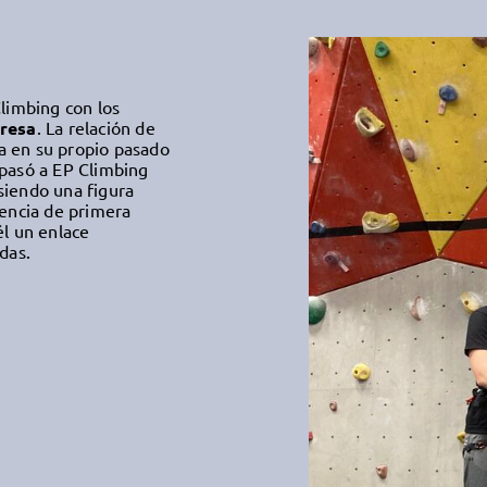
limbing con los
presa
. La relación de
a en su propio pasado
k pasó a EP Climbing
 siendo una figura
iencia de primera
él un enlace
das.