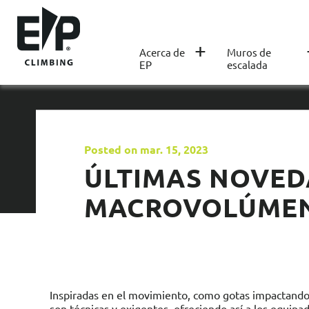
+
Acerca de
Muros de
EP
escalada
Posted on mar. 15, 2023
ÚLTIMAS NOVED
MACROVOLÚME
Inspiradas en el movimiento, como gotas impactando 
son técnicas y exigentes, ofreciendo así a los equipad