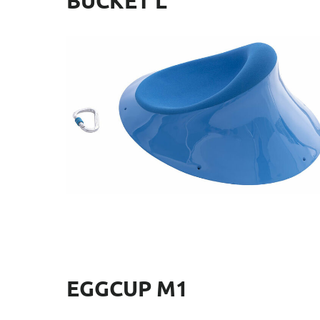
BUCKET L
Ref.: EMS108
Dimensiones: 77 x 77 x 26 cm
EGGCUP M1