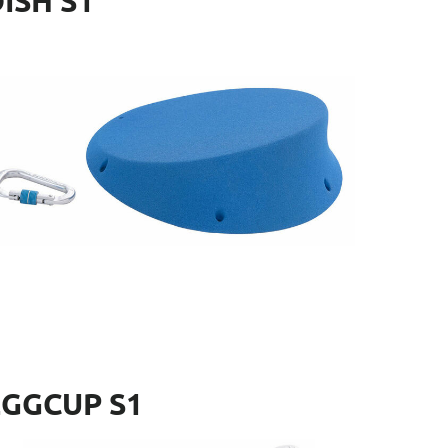
ISH S1
f.: EMS101
mensiones: 38 x 38 x 11 cm
EGGCUP S1