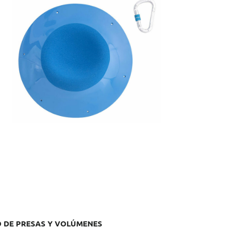
f.: EMS096
mensiones: 39 x 39 x 8 cm
 DE PRESAS Y VOLÚMENES