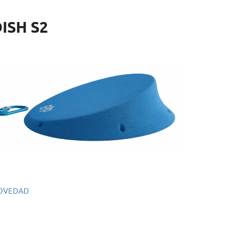
ISH S2
OVEDAD
f.: EMS102
mensiones: 46 x 46 x 11 cm