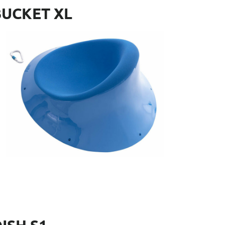
BUCKET XL
f.: EMS109
mensiones: 80 x 80 x 30 cm