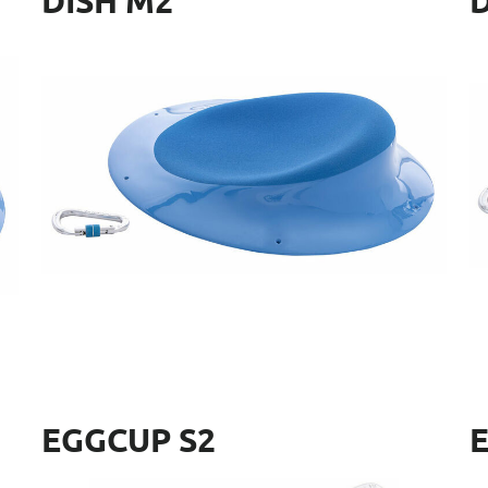
DISH M2
D
Ref.: EMS104
Re
Dimensiones: 62 x 62 x 13 cm
Di
EGGCUP S2