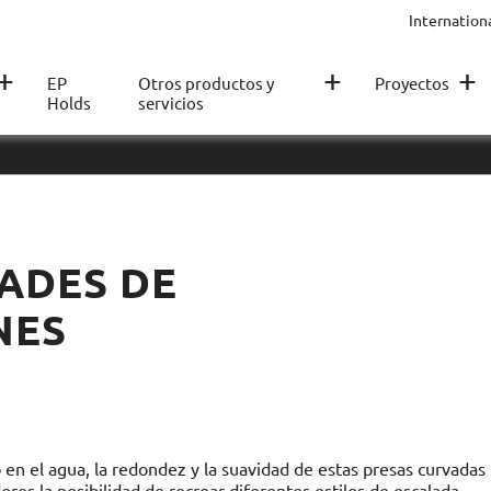
Internation
+
+
+
EP
Otros productos y
Proyectos
Holds
servicios
ADES DE
NES
en el agua, la redondez y la suavidad de estas presas curvadas
ores la posibilidad de recrear diferentes estilos de escalada.