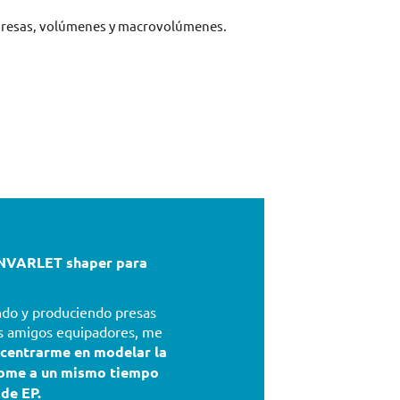
presas, volúmenes y macrovolúmenes.
VARLET shaper para
ndo y produciendo presas
os amigos equipadores, me
centrarme en modelar la
dome a un mismo tiempo
 de EP.