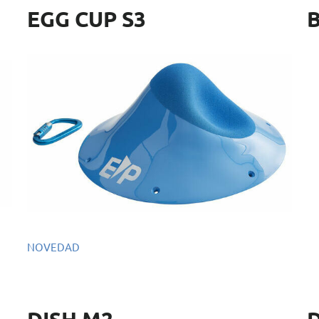
EGG CUP S3
NOVEDAD
Re
Ref.: EMS098
Di
Dimensiones: 38 x 38 x 16 cm