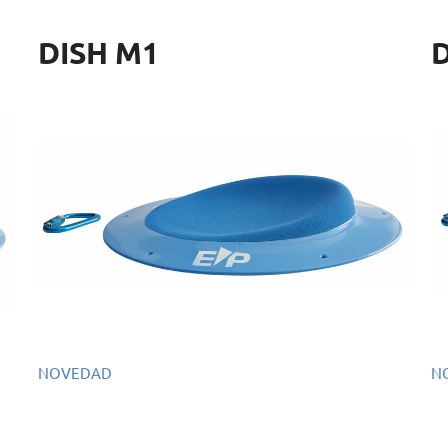
DISH M1
D
NOVEDAD
N
Ref.: EMS103
Re
Dimensiones: 51 x 51 x 7 cm
Di