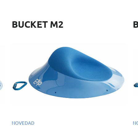
BUCKET M2
NOVEDAD
N
Ref.: EMS107
Re
Dimensiones: 65 x 65 x 19 cm
Di