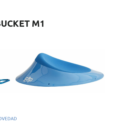
BUCKET M1
OVEDAD
f.: EMS106
mensiones: 65 x 65 x 18 cm